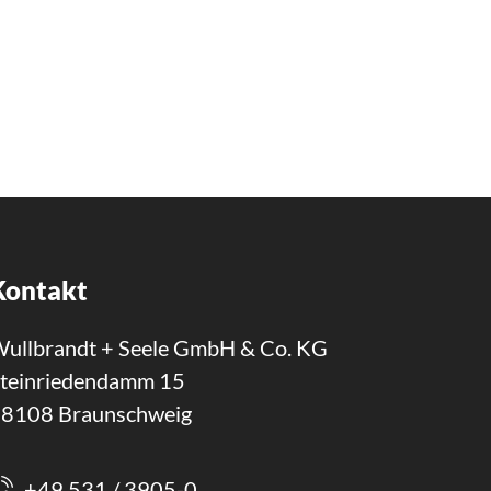
Kontakt
ullbrandt + Seele GmbH & Co. KG
teinriedendamm 15
8108 Braunschweig
+49 531 / 3905-0