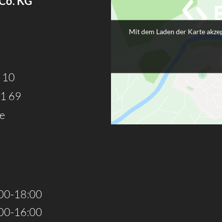
 Co. KG
Mit dem Laden der Karte akzep
 10
51 69
e
00-18:00
00-16:00