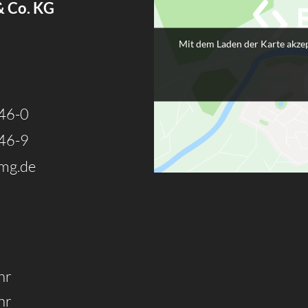
& Co. KG
Mit dem Laden der Karte akzep
46-0
46-9
mg.de
hr
hr