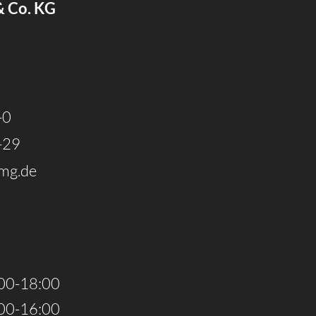
Karte
& Co. KG
laden
-0
-29
mg.de
00-18:00
00-16:00