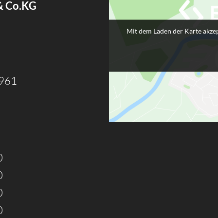
& Co.KG
Mit dem Laden der Karte akzep
3961
0
0
0
0