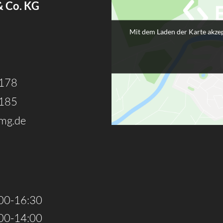
& Co. KG
Mit dem Laden der Karte akzep
3178
3185
mg.de
00-16:30
00-14:00