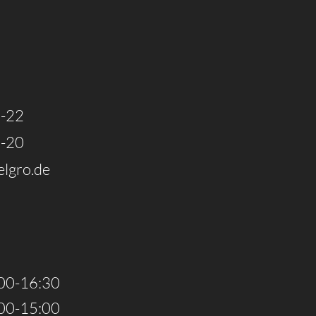
Karte
laden
-22
-20
lgro.de
00-16:30
00-15:00