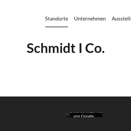
Standorte
Unternehmen
Ausstel
Schmidt I Co.
Mit dem Laden
der Karte
akzeptieren Sie
die
Datenschutzerklärung
von Google.
Mehr erfahren