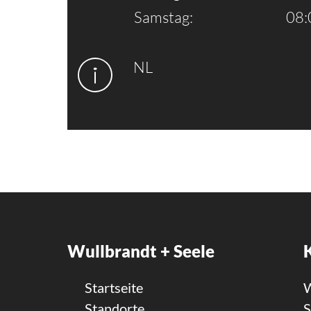
Samstag:
08:
NL
Wullbrandt + Seele
Startseite
W
Standorte
S