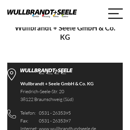
Wullbrandt + Seele GmbH & Co.
KG
Wullbrandt + Seele GmbH & Co. KG
Friedrich-Seele-Str. 20
38122 Braunschweig (Süd)
Telefon:
0531 - 2635395
Fax:
0531 - 2635397
Internet:
www.wullbrandtundseele.de